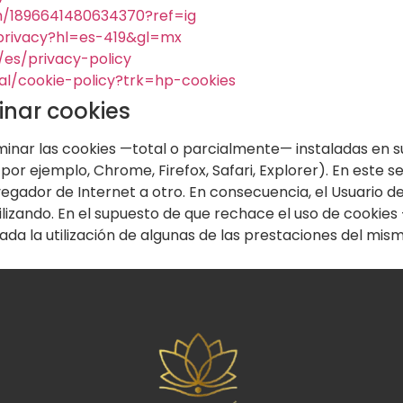
om/1896641480634370?ref=ig
/privacy?hl=es-419&gl=mx
m/es/privacy-policy
gal/cookie-policy?trk=hp-cookies
minar cookies
iminar las cookies —total o parcialmente— instaladas en s
or ejemplo, Chrome, Firefox, Safari, Explorer). En este s
vegador de Internet a otro. En consecuencia, el Usuario de
ilizando. En el supuesto de que rechace el uso de cookie
tada la utilización de algunas de las prestaciones del mism