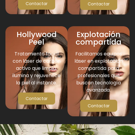
Contactar
Contactar
Hollywood
Explotación
Peel
compartida
Tratamiento facial
Facilitamos equipos
con láser de carbón
láser en explotación
activo que limpia,
compartida para
ilumina y rejuvenece
profesionales que
la piel al instante.
buscan tecnología
avanzada.
Contactar
Contactar