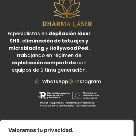
Especialistas en
depilación láser
SHR
,
eliminación de tatuajes y
microblading
y
Hollywood Peel
,
trabajando en régimen de
explotación compartida
con
equipos de última generación.
WhatsApp
Instagram
Política de Privacidad
Copyright © 2025 Web
Valoramos tu privacidad.
Aviso Legal
Desarrollada por Wilapp