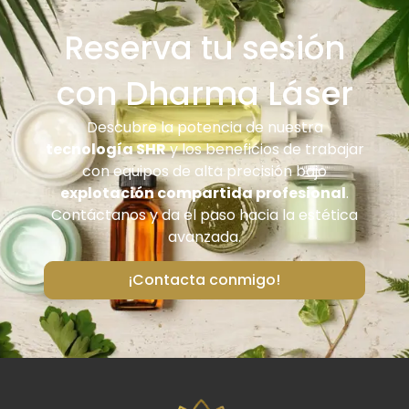
Reserva tu sesión
con Dharma Láser
Descubre la potencia de nuestra
tecnología SHR
y los beneficios de trabajar
con equipos de alta precisión bajo
explotación compartida profesional
.
Contáctanos y da el paso hacia la estética
avanzada.
¡Contacta conmigo!