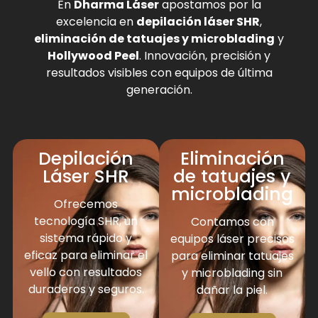
En
Dharma Láser
apostamos por la
excelencia en
depilación láser SHR
,
eliminación de tatuajes y microblading
y
Hollywood Peel
. Innovación, precisión y
resultados visibles con equipos de última
generación.
Depilación
Eliminación
Láser SHR
de tatuajes y
microblading
Ofrecemos
tecnología SHR, un
Contamos con
sistema rápido y
equipos láser precisos
eficaz para eliminar el
para eliminar tatuajes
vello con resultados
y microblading sin
duraderos y seguros.
dañar la piel.